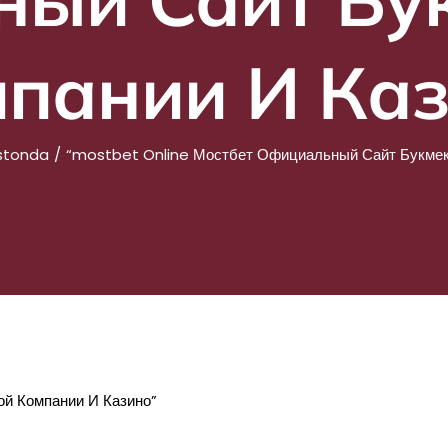
пании И Ка
stonda
“mostbet Online Мостбет Официальный Сайт Букмек
й Компании И Казино”