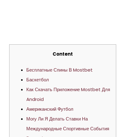
“mostbet Onlin
Букмекерской 
Content
Бесплатные Спины В Mostbet
Баскетбол
Как Скачать Приложение Mostbet Для
Android
Американский Футбол
Могу Ли Я Делать Ставки На
Международные Спортивные События