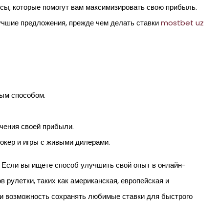
усы, которые помогут вам максимизировать свою прибыль.
учшие предложения, прежде чем делать ставки
mostbet uz
ным способом.
ичения своей прибыли.
окер и игры с живыми дилерами.
. Если вы ищете способ улучшить свой опыт в онлайн-
 рулетки, таких как американская, европейская и
 и возможность сохранять любимые ставки для быстрого