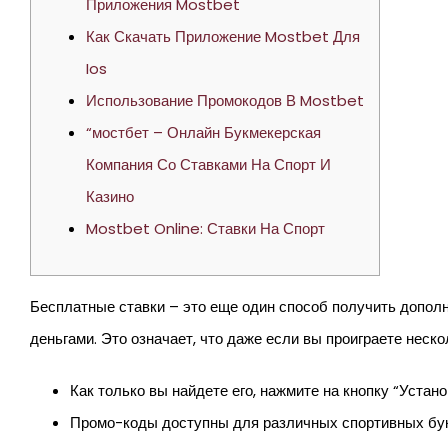
Приложения Mostbet
Как Скачать Приложение Mostbet Для
Ios
Использование Промокодов В Mostbet
“мостбет – Онлайн Букмекерская
Компания Со Ставками На Спорт И
Казино
Mostbet Online: Ставки На Спорт
Бесплатные ставки – это еще один способ получить дополн
деньгами. Это означает, что даже если вы проиграете неско
Как только вы найдете его, нажмите на кнопку “Устан
Промо-коды доступны для различных спортивных букм