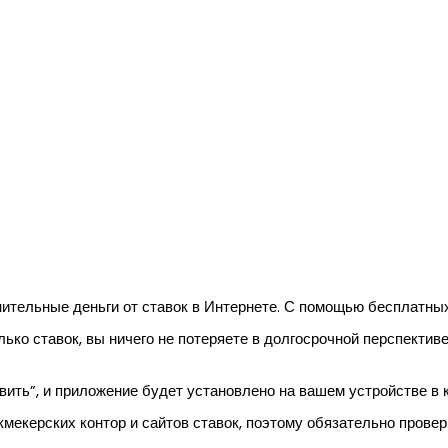
ительные деньги от ставок в Интернете. С помощью бесплатных
лько ставок, вы ничего не потеряете в долгосрочной перспективе
овить”, и приложение будет установлено на вашем устройстве в 
екерских контор и сайтов ставок, поэтому обязательно провер