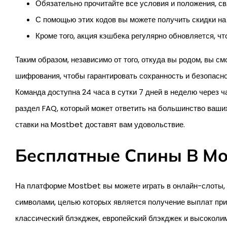
Обязательно прочитайте все условия и положения, свя
С помощью этих кодов вы можете получить скидки на 
Кроме того, акция кэшбека регулярно обновляется, чт
Таким образом, независимо от того, откуда вы родом, вы 
шифрования, чтобы гарантировать сохранность и безопасно
Команда доступна 24 часа в сутки 7 дней в неделю через 
раздел FAQ, который может ответить на большинство ваших
ставки на Mostbet доставят вам удовольствие.
Бесплатные Спины В Mo
На платформе Mostbet вы можете играть в онлайн-слоты,
символами, целью которых является получение выплат при
классический блэкджек, европейский блэкджек и высоколи