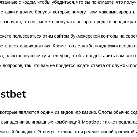
занные с кодом, чтобы убедиться, что вы понимаете, что получ
ставки и другие бонусы, которые помогут вам максимизировать
о означает, что вы можете получать возврат средств неоднократ
сможете пользоваться этим сайтом букмекерской конторы на сво
сть всех ваших данных. Кроме того, служба поддержки всегда 
чат, электронную почту и телефон, чтобы предоставить вам всю
 вопросов, так что вам не придется ждать ответа от службы по
stbet
 которые являются одним из видов игр казино. Слоты обычно 
 выпадении выигрышных комбинаций. Mostbet также предлагает
митный блэкджек. Эти игры отличаются реалистичной графикой