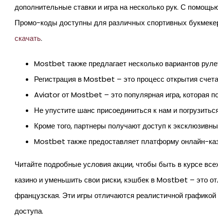
дополнительные ставки и игра на несколько рук. С помощь
Промо-коды доступны для различных спортивных букмекерс
скачать
.
Mostbet также предлагает несколько вариантов рулет
Регистрация в Mostbet – это процесс открытия счета
Aviator от Mostbet – это популярная игра, которая 
Не упустите шанс присоединиться к нам и погрузитьс
Кроме того, партнеры получают доступ к эксклюзивны
Mostbet также предоставляет платформу онлайн-казин
Читайте подробные условия акции, чтобы быть в курсе все
казино и уменьшить свои риски, кэшбек в Mostbet – это от
французская. Эти игры отличаются реалистичной графикой
доступа.