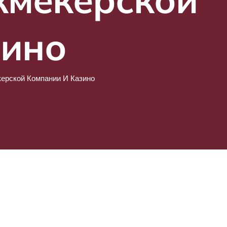
зино
ерской Компании И Казино