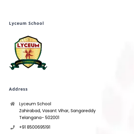
Lyceum School
Address
Lyceum School
Zahirabad, Vasant Vihar, Sangareddy
Telangana- 502001
+91 8500695191