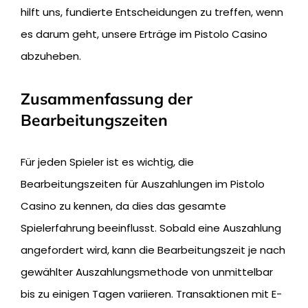
hilft uns, fundierte Entscheidungen zu treffen, wenn
es darum geht, unsere Erträge im Pistolo Casino
abzuheben.
Zusammenfassung der
Bearbeitungszeiten
Für jeden Spieler ist es wichtig, die
Bearbeitungszeiten für Auszahlungen im Pistolo
Casino zu kennen, da dies das gesamte
Spielerfahrung beeinflusst. Sobald eine Auszahlung
angefordert wird, kann die Bearbeitungszeit je nach
gewählter Auszahlungsmethode von unmittelbar
bis zu einigen Tagen variieren. Transaktionen mit E-