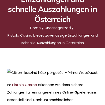
schnelle Auszahlungen in
Österreich
Home
Uncategorized
Pistolo Casino bietet zuverlässige Einzahlungen und
schnelle Auszahlungen in Österreich
Im
Pistolo Casino
erkennen wir, dass sichere
Zahlungen für ein angenehmes Online-Spielerlebnis
essentiell sind. Dank unterschiedlicher