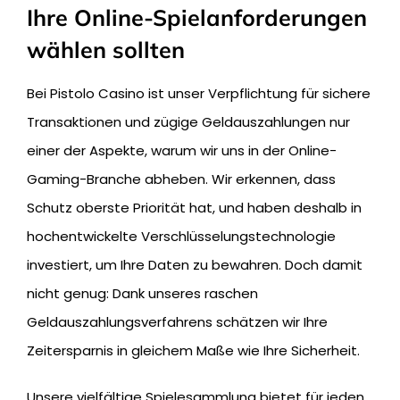
Ihre Online-Spielanforderungen
wählen sollten
Bei Pistolo Casino ist unser Verpflichtung für sichere
Transaktionen und zügige Geldauszahlungen nur
einer der Aspekte, warum wir uns in der Online-
Gaming-Branche abheben. Wir erkennen, dass
Schutz oberste Priorität hat, und haben deshalb in
hochentwickelte Verschlüsselungstechnologie
investiert, um Ihre Daten zu bewahren. Doch damit
nicht genug: Dank unseres raschen
Geldauszahlungsverfahrens schätzen wir Ihre
Zeitersparnis in gleichem Maße wie Ihre Sicherheit.
Unsere vielfältige Spielesammlung bietet für jeden