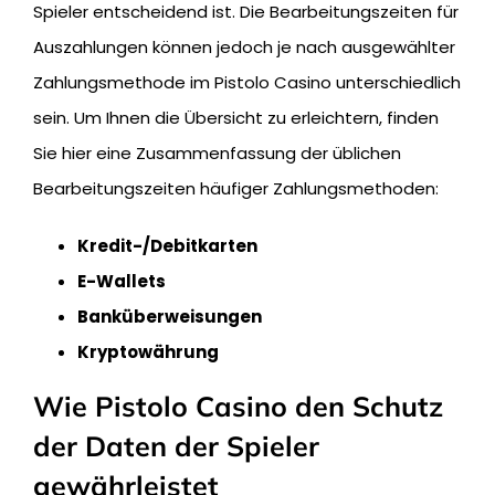
Spieler entscheidend ist. Die Bearbeitungszeiten für
Auszahlungen können jedoch je nach ausgewählter
Zahlungsmethode im Pistolo Casino unterschiedlich
sein. Um Ihnen die Übersicht zu erleichtern, finden
Sie hier eine Zusammenfassung der üblichen
Bearbeitungszeiten häufiger Zahlungsmethoden:
Kredit-/Debitkarten
E-Wallets
Banküberweisungen
Kryptowährung
Wie Pistolo Casino den Schutz
der Daten der Spieler
gewährleistet