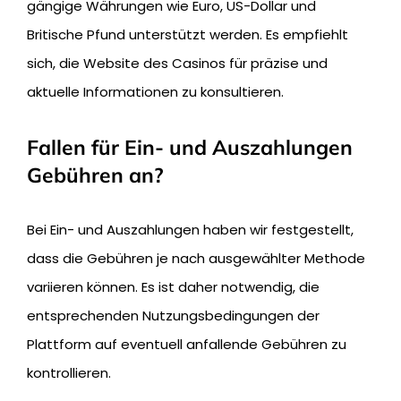
gängige Währungen wie Euro, US-Dollar und
Britische Pfund unterstützt werden. Es empfiehlt
sich, die Website des Casinos für präzise und
aktuelle Informationen zu konsultieren.
Fallen für Ein- und Auszahlungen
Gebühren an?
Bei Ein- und Auszahlungen haben wir festgestellt,
dass die Gebühren je nach ausgewählter Methode
variieren können. Es ist daher notwendig, die
entsprechenden Nutzungsbedingungen der
Plattform auf eventuell anfallende Gebühren zu
kontrollieren.