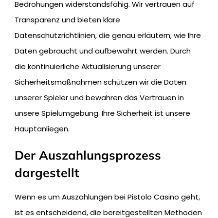
Bedrohungen widerstandsfähig. Wir vertrauen auf
Transparenz und bieten klare
Datenschutzrichtlinien, die genau erläutern, wie Ihre
Daten gebraucht und aufbewahrt werden. Durch
die kontinuierliche Aktualisierung unserer
Sicherheitsmaßnahmen schützen wir die Daten
unserer Spieler und bewahren das Vertrauen in
unsere Spielumgebung. Ihre Sicherheit ist unsere
Hauptanliegen.
Der Auszahlungsprozess
dargestellt
Wenn es um Auszahlungen bei Pistolo Casino geht,
ist es entscheidend, die bereitgestellten Methoden