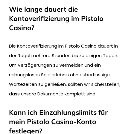
Wie lange dauert die
Kontoverifizierung im Pistolo
Casino?
Die Kontoverifizierung im Pistolo Casino dauert in
der Regel mehrere Stunden bis zu einigen Tagen.
Um Verzögerungen zu vermeiden und ein
reibungsloses Spielerlebnis ohne überflüssige
Wartezeiten zu genießen, sollten wir sicherstellen,
dass unsere Dokumente komplett sind.
Kann ich Einzahlungslimits für
mein Pistolo Casino-Konto
festlegen?