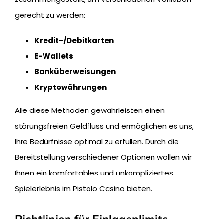
gerecht zu werden:
Kredit-/Debitkarten
E-Wallets
Banküberweisungen
Kryptowährungen
Alle diese Methoden gewährleisten einen
störungsfreien Geldfluss und ermöglichen es uns,
Ihre Bedürfnisse optimal zu erfüllen. Durch die
Bereitstellung verschiedener Optionen wollen wir
Ihnen ein komfortables und unkompliziertes
Spielerlebnis im Pistolo Casino bieten.
Richtlinien für Einlagenlimits