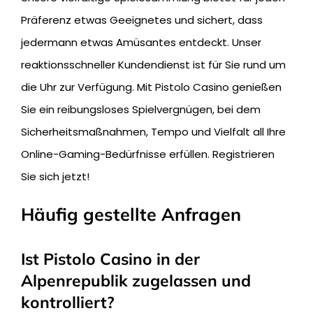
Präferenz etwas Geeignetes und sichert, dass
jedermann etwas Amüsantes entdeckt. Unser
reaktionsschneller Kundendienst ist für Sie rund um
die Uhr zur Verfügung. Mit Pistolo Casino genießen
Sie ein reibungsloses Spielvergnügen, bei dem
Sicherheitsmaßnahmen, Tempo und Vielfalt all Ihre
Online-Gaming-Bedürfnisse erfüllen. Registrieren
Sie sich jetzt!
Häufig gestellte Anfragen
Ist Pistolo Casino in der
Alpenrepublik zugelassen und
kontrolliert?