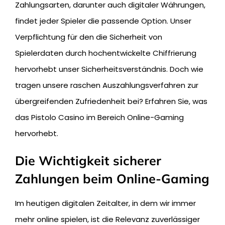
Zahlungsarten, darunter auch digitaler Währungen,
findet jeder Spieler die passende Option. Unser
Verpflichtung für den die Sicherheit von
Spielerdaten durch hochentwickelte Chiffrierung
hervorhebt unser Sicherheitsverständnis. Doch wie
tragen unsere raschen Auszahlungsverfahren zur
übergreifenden Zufriedenheit bei? Erfahren Sie, was
das Pistolo Casino im Bereich Online-Gaming
hervorhebt.
Die Wichtigkeit sicherer
Zahlungen beim Online-Gaming
Im heutigen digitalen Zeitalter, in dem wir immer
mehr online spielen, ist die Relevanz zuverlässiger