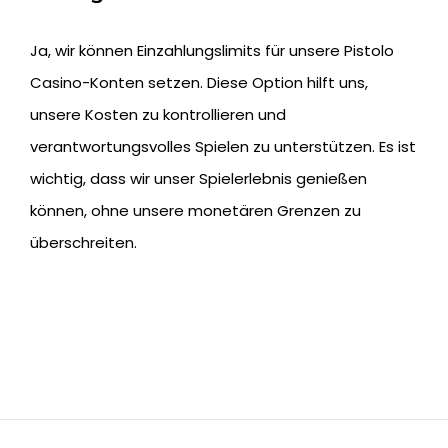
Ja, wir können Einzahlungslimits für unsere Pistolo
Casino-Konten setzen. Diese Option hilft uns,
unsere Kosten zu kontrollieren und
verantwortungsvolles Spielen zu unterstützen. Es ist
wichtig, dass wir unser Spielerlebnis genießen
können, ohne unsere monetären Grenzen zu
überschreiten.