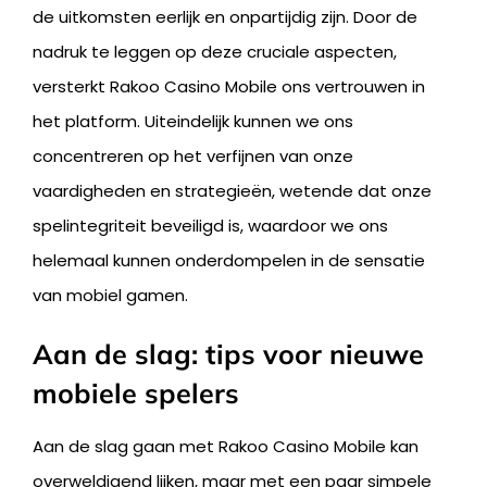
de uitkomsten eerlijk en onpartijdig zijn. Door de
nadruk te leggen op deze cruciale aspecten,
versterkt Rakoo Casino Mobile ons vertrouwen in
het platform. Uiteindelijk kunnen we ons
concentreren op het verfijnen van onze
vaardigheden en strategieën, wetende dat onze
spelintegriteit beveiligd is, waardoor we ons
helemaal kunnen onderdompelen in de sensatie
van mobiel gamen.
Aan de slag: tips voor nieuwe
mobiele spelers
Aan de slag gaan met Rakoo Casino Mobile kan
overweldigend lijken, maar met een paar simpele