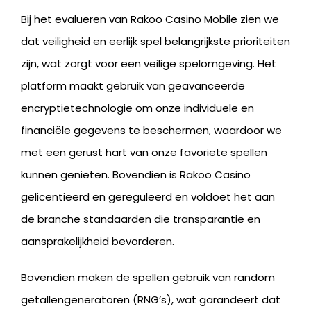
Bij het evalueren van Rakoo Casino Mobile zien we
dat veiligheid en eerlijk spel belangrijkste prioriteiten
zijn, wat zorgt voor een veilige spelomgeving. Het
platform maakt gebruik van geavanceerde
encryptietechnologie om onze individuele en
financiële gegevens te beschermen, waardoor we
met een gerust hart van onze favoriete spellen
kunnen genieten. Bovendien is Rakoo Casino
gelicentieerd en gereguleerd en voldoet het aan
de branche standaarden die transparantie en
aansprakelijkheid bevorderen.
Bovendien maken de spellen gebruik van random
getallengeneratoren (RNG’s), wat garandeert dat