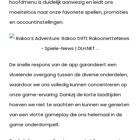
hoofdmenu is duidelijk aanwezig en leidt ons
moeiteloos naar onze favoriete spellen, promoties
en accountinstellingen.
De snelle respons van de app garandeert een
vloeiende overgang tussen de diverse onderdelen,
waardoor we ons volledig kunnen concentreren op
onze game-ervaring. Dankzij de korte laadtijden
hoeven we niet te wachten en kunnen we genieten
van een vlotte gameplay die ons helemaal in de
game onderdompelt.