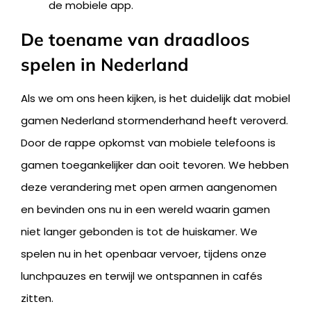
de mobiele app.
De toename van draadloos
spelen in Nederland
Als we om ons heen kijken, is het duidelijk dat mobiel
gamen Nederland stormenderhand heeft veroverd.
Door de rappe opkomst van mobiele telefoons is
gamen toegankelijker dan ooit tevoren. We hebben
deze verandering met open armen aangenomen
en bevinden ons nu in een wereld waarin gamen
niet langer gebonden is tot de huiskamer. We
spelen nu in het openbaar vervoer, tijdens onze
lunchpauzes en terwijl we ontspannen in cafés
zitten.