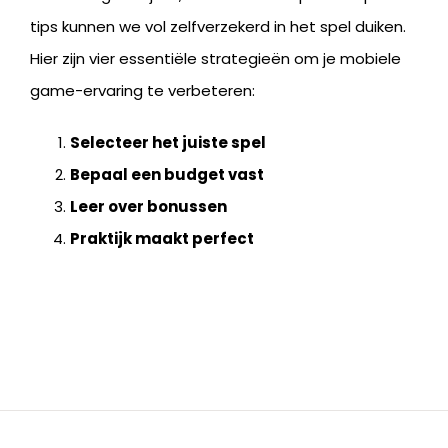
tips kunnen we vol zelfverzekerd in het spel duiken.
Hier zijn vier essentiële strategieën om je mobiele
game-ervaring te verbeteren:
Selecteer het juiste spel
Bepaal een budget vast
Leer over bonussen
Praktijk maakt perfect