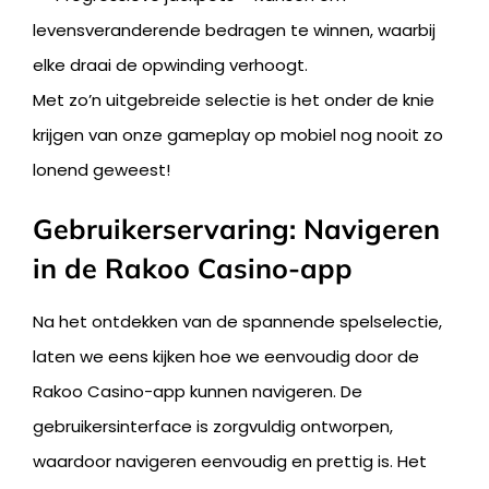
levensveranderende bedragen te winnen, waarbij
elke draai de opwinding verhoogt.
Met zo’n uitgebreide selectie is het onder de knie
krijgen van onze gameplay op mobiel nog nooit zo
lonend geweest!
Gebruikerservaring: Navigeren
in de Rakoo Casino-app
Na het ontdekken van de spannende spelselectie,
laten we eens kijken hoe we eenvoudig door de
Rakoo Casino-app kunnen navigeren. De
gebruikersinterface is zorgvuldig ontworpen,
waardoor navigeren eenvoudig en prettig is. Het