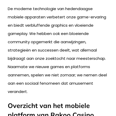
De moderne technologie van hedendaagse
mobiele apparaten verbetert onze game-ervaring
en biedt verbluffende graphics en vloeiende
gameplay. We hebben ook een bloeiende
community opgemerkt die aanwijzingen,
strategieën en successen deelt, wat allemaal
bijdraagt aan onze zoektocht naar meesterschap.
Naarmate we nieuwe games en platforms
aannemen, spelen we niet zomaar; we nemen deel
aan een sociaal fenomeen dat amusement
verandert.
Overzicht van het mobiele
platform van Rakoo Casino