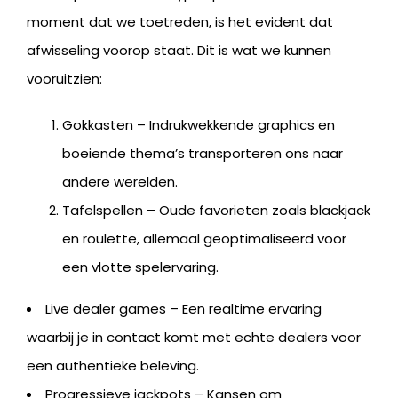
moment dat we toetreden, is het evident dat
afwisseling voorop staat. Dit is wat we kunnen
vooruitzien:
Gokkasten – Indrukwekkende graphics en
boeiende thema’s transporteren ons naar
andere werelden.
Tafelspellen – Oude favorieten zoals blackjack
en roulette, allemaal geoptimaliseerd voor
een vlotte spelervaring.
Live dealer games – Een realtime ervaring
waarbij je in contact komt met echte dealers voor
een authentieke beleving.
Progressieve jackpots – Kansen om