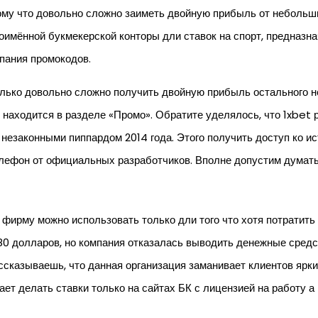
ому что довольно сложно заиметь двойную прибыль от небольш
имённой букмекерской конторы дли ставок на спорт, предназнач
мпания промокодов.
олько довольно сложно получить двойную прибыль остального н
находится в разделе «Промо». Обратите уделялось, что 1xbet р
незаконными пиппардом 2014 года. Этого получить доступ ко ис
елефон от официальных разработчиков. Вполне допустим думать
 фирму можно использовать только дли того что хотя потратить 
80 долларов, но компания отказалась выводить денежные средст
сказываешь, что данная организация заманивает клиентов ярки
ает делать ставки только на сайтах БК с лицензией на работу а