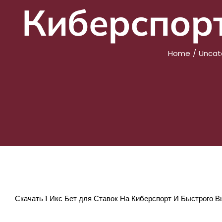
Киберспор
Home
Uncat
Скачать 1 Икс Бет для Ставок На Киберспорт И Быстрого 