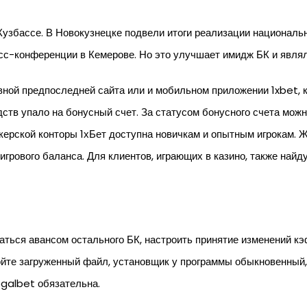
Кузбассе. В Новокузнецке подвели итоги реализации националь
есс-конференции в Кемерове. Но это улучшает имидж БК и явля
вной предпоследней сайта или и мобильном приложении 1xbet, к
ств упало на бонусный счет. За статусом бонусного счета можн
керской конторы 1хБет доступна новичкам и опытным игрокам.
 игрового баланса. Для клиентов, играющих в казино, также найду
аться авансом остального БК, настроить принятие изменений кэ
ройте загруженный файл, установщик у программы обыкновенный
egalbet обязательна.