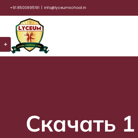
Skip
+91.8500695191
|
info@lyceumschool.in
to
content
Toggle
Sliding
Bar
Area
Скачать 1