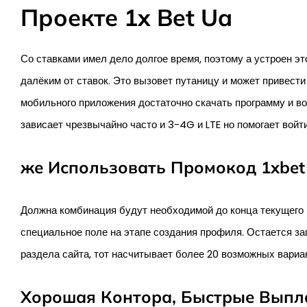
Проекте 1x Bet Ua
Со ставками имел дело долгое время, поэтому а устроен э
далёким от ставок. Это вызовет путаницу и может привести
мобильного приложения достаточно скачать программу и вой
зависает чрезвычайно часто и 3-4G и LTE но помогает войти
же Использовать Промокод 1xbet
Должна комбинация будут необходимой до конца текущего го
специальное поле на этапе создания профиля. Остается за
раздела сайта, тот насчитывает более 20 возможных вариа
Хорошая Контора, Быстрые Выпл