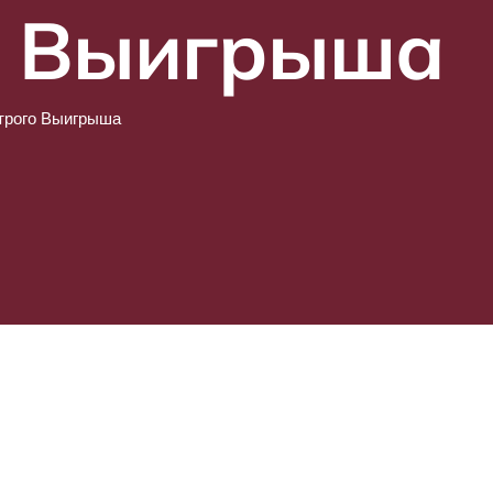
о Выигрыша
строго Выигрыша