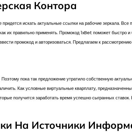
ерская Контора
не придется искать актуальные ссылки на рабочие зеркала. Все
 как их правильно применять. Промокод 1xBet поможет быстро и
, ввести промокод и авторизоваться. Предлагаем к рассмотрени
а. Поэтому пока так предложение утратило собственную актуал
аличить. Как условные виртуальные кварплату, предназначенные
которые получится заработать время успешно сыгранных ставок.
ылки На Источники Инфор