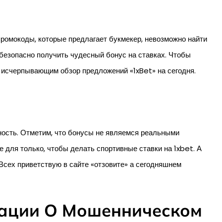
 промокоды, которые предлагает букмекер, невозможно найти
 безопасно получить чудесный бонус на ставках. Чтобы
ю исчерпывающим обзор предложений «1xBet» на сегодня.
ьность. Отметим, что бонусы не являемся реальными
 для только, чтобы делать спортивные ставки на 1xbet. А
 Всех приветствую в сайте «отзовите» а сегодняшнем
мации О Мошенническом