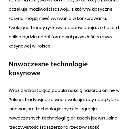
oczekuje możliwości rozwoju, z którymi klasyczne
kasyna mogą mieć wyzwania w konkurowaniu.
Ewolujące trendy rynkowe podpowiadają, że hazard
online będzie nadal formował przyszłość rozrywki
kasynowej w Polsce.
Nowoczesne technologie
kasynowe
Wraz z wzrastającą popularnością hazardu online w
Polsce, tradycyjne kasyna ewoluują, aby nadążyć za
innowacjom technologicznym. Integracja
nowoczesnych technologii gier, takich jak wirtualna
rzeczywistość i rozszerzona rzeczywistość,