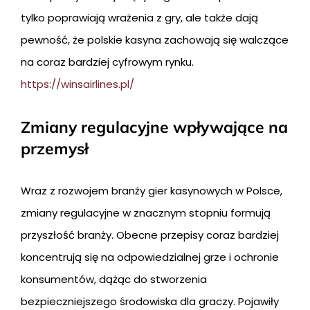
tylko poprawiają wrażenia z gry, ale także dają
pewność, że polskie kasyna zachowają się walczące
na coraz bardziej cyfrowym rynku.
https://winsairlines.pl/
Zmiany regulacyjne wpływające na
przemysł
Wraz z rozwojem branży gier kasynowych w Polsce,
zmiany regulacyjne w znacznym stopniu formują
przyszłość branży. Obecne przepisy coraz bardziej
koncentrują się na odpowiedzialnej grze i ochronie
konsumentów, dążąc do stworzenia
bezpieczniejszego środowiska dla graczy. Pojawiły