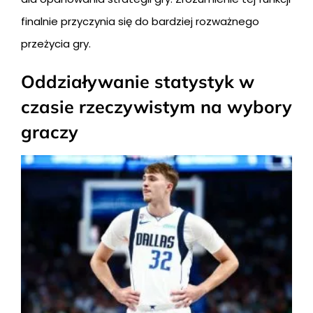
finalnie przyczynia się do bardziej rozważnego
przeżycia gry.
Oddziaływanie statystyk w
czasie rzeczywistym na wybory
graczy