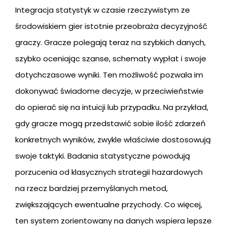
Integracja statystyk w czasie rzeczywistym ze
środowiskiem gier istotnie przeobraża decyzyjność
graczy. Gracze polegają teraz na szybkich danych,
szybko oceniając szanse, schematy wypłat i swoje
dotychczasowe wyniki. Ten możliwość pozwala im
dokonywać świadome decyzje, w przeciwieństwie
do opierać się na intuicji lub przypadku. Na przykład,
gdy gracze mogą przedstawić sobie ilość zdarzeń
konkretnych wyników, zwykle właściwie dostosowują
swoje taktyki. Badania statystyczne powodują
porzucenia od klasycznych strategii hazardowych
na rzecz bardziej przemyślanych metod,
zwiększających ewentualne przychody. Co więcej,
ten system zorientowany na danych wspiera lepsze