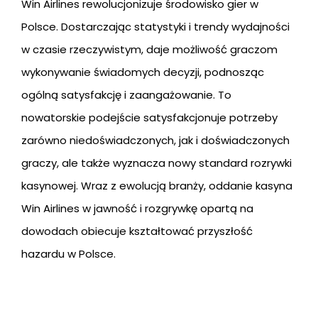
Win Airlines rewolucjonizuje środowisko gier w
Polsce. Dostarczając statystyki i trendy wydajności
w czasie rzeczywistym, daje możliwość graczom
wykonywanie świadomych decyzji, podnosząc
ogólną satysfakcję i zaangażowanie. To
nowatorskie podejście satysfakcjonuje potrzeby
zarówno niedoświadczonych, jak i doświadczonych
graczy, ale także wyznacza nowy standard rozrywki
kasynowej. Wraz z ewolucją branży, oddanie kasyna
Win Airlines w jawność i rozgrywkę opartą na
dowodach obiecuje kształtować przyszłość
hazardu w Polsce.