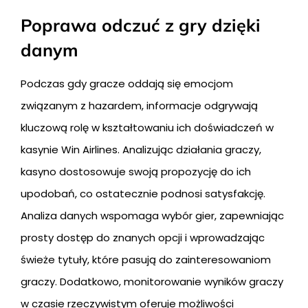
Poprawa odczuć z gry dzięki
danym
Podczas gdy gracze oddają się emocjom
związanym z hazardem, informacje odgrywają
kluczową rolę w kształtowaniu ich doświadczeń w
kasynie Win Airlines. Analizując działania graczy,
kasyno dostosowuje swoją propozycję do ich
upodobań, co ostatecznie podnosi satysfakcję.
Analiza danych wspomaga wybór gier, zapewniając
prosty dostęp do znanych opcji i wprowadzając
świeże tytuły, które pasują do zainteresowaniom
graczy. Dodatkowo, monitorowanie wyników graczy
w czasie rzeczywistym oferuje możliwości