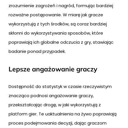
zrozumienie zagrożeń i nagród, formując bardziej
rozważne postępowanie. W miarę jak gracze
wykorzystują z tych środków, są coraz bardziej
skłonni do wykorzystywania sposobów, które
poprawiają ich globalne odczucia z gry, stawiając
badanie ponad przypadek.
Lepsze angażowanie graczy
Dostępność do statystyk w czasie rzeczywistym
znacząco podnosi angażowanie graczy,
przekształcając drogę, w jaki wykorzystują z
platform gier. Te uaktualnienia na żywo poprawiają
proces podejmowania decyzji, dając graczom