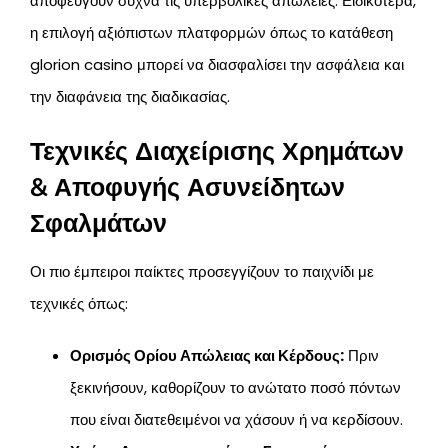
αποφεύγουν συχνά τις υπερβολικές απώλειες. Ειδικότερα,
η επιλογή αξιόπιστων πλατφορμών όπως το κατάθεση
glorion casino μπορεί να διασφαλίσει την ασφάλεια και
την διαφάνεια της διαδικασίας.
Τεχνικές Διαχείρισης Χρημάτων
& Αποφυγής Ασυνείδητων
Σφαλμάτων
Οι πιο έμπειροι παίκτες προσεγγίζουν το παιχνίδι με
τεχνικές όπως:
Ορισμός Ορίου Απώλειας και Κέρδους:
Πριν
ξεκινήσουν, καθορίζουν το ανώτατο ποσό πόντων
που είναι διατεθειμένοι να χάσουν ή να κερδίσουν.