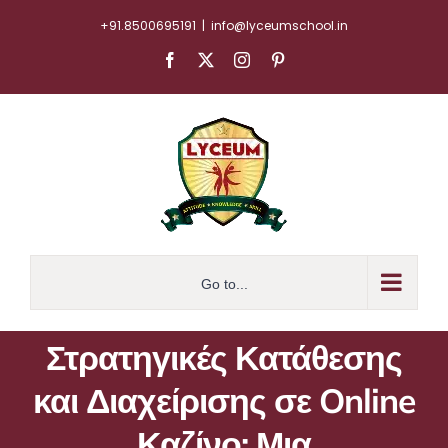
Skip
+91.8500695191
|
info@lyceumschool.in
to
Facebook
X
Instagram
Pinterest
content
Go to...
Στρατηγικές Κατάθεσης
και Διαχείρισης σε Online
Καζίνο: Μια