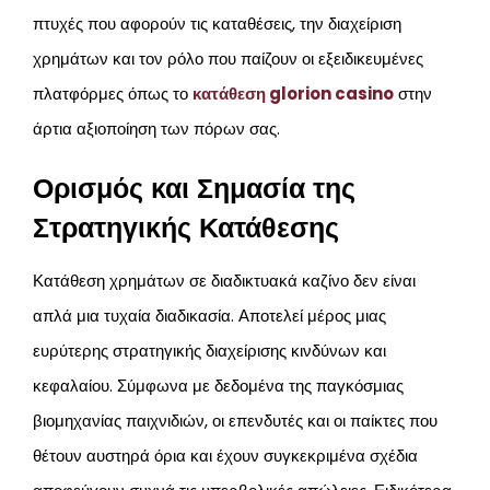
πτυχές που αφορούν τις καταθέσεις, την διαχείριση
χρημάτων και τον ρόλο που παίζουν οι εξειδικευμένες
πλατφόρμες όπως το
κατάθεση glorion casino
στην
άρτια αξιοποίηση των πόρων σας.
Ορισμός και Σημασία της
Στρατηγικής Κατάθεσης
Κατάθεση χρημάτων σε διαδικτυακά καζίνο δεν είναι
απλά μια τυχαία διαδικασία. Αποτελεί μέρος μιας
ευρύτερης στρατηγικής διαχείρισης κινδύνων και
κεφαλαίου. Σύμφωνα με δεδομένα της παγκόσμιας
βιομηχανίας παιχνιδιών, οι επενδυτές και οι παίκτες που
θέτουν αυστηρά όρια και έχουν συγκεκριμένα σχέδια