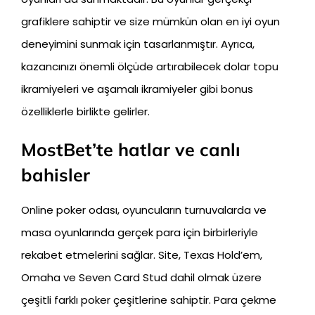
grafiklere sahiptir ve size mümkün olan en iyi oyun
deneyimini sunmak için tasarlanmıştır. Ayrıca,
kazancınızı önemli ölçüde artırabilecek dolar topu
ikramiyeleri ve aşamalı ikramiyeler gibi bonus
özelliklerle birlikte gelirler.
MostBet’te hatlar ve canlı
bahisler
Online poker odası, oyuncuların turnuvalarda ve
masa oyunlarında gerçek para için birbirleriyle
rekabet etmelerini sağlar. Site, Texas Hold’em,
Omaha ve Seven Card Stud dahil olmak üzere
çeşitli farklı poker çeşitlerine sahiptir. Para çekme