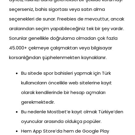
seçerseniz, bahis sigortası veya satın alma
seçenekleri de sunar. Freebies de mevcuttur, ancak
aralarından seçim yapabileceğiniz tek bir şey vardır.
Sorunlar genellikle doğrulama olmadan çok fazla
45.000+ çekmeye çalışmaktan veya bilgisayar
korsanlığından şüphelenmekten kaynaklanır.
Bu sitede spor bahisleri yapmak için Türk
kullanıcıların öncelikle web sitelerine kayıt
olarak kendilerinde bir hesap açmaları
gerekmektedir.
Bu nedenle Mostbet’e kayıt olmak Türkiye’den
oyuncular arasında oldukça popüler.
Hem App Store’da hem de Google Play