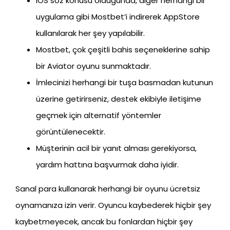
IOS söz konusu olduğunda, diğer herhangi bir
uygulama gibi Mostbet’i indirerek AppStore
kullanılarak her şey yapılabilir.
Mostbet, çok çeşitli bahis seçeneklerine sahip
bir Aviator oyunu sunmaktadır.
İmlecinizi herhangi bir tuşa basmadan kutunun
üzerine getirirseniz, destek ekibiyle iletişime
geçmek için alternatif yöntemler
görüntülenecektir.
Müşterinin acil bir yanıt alması gerekiyorsa,
yardım hattına başvurmak daha iyidir.
Sanal para kullanarak herhangi bir oyunu ücretsiz
oynamanıza izin verir. Oyuncu kaybederek hiçbir şey
kaybetmeyecek, ancak bu fonlardan hiçbir şey