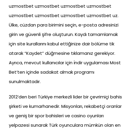
uzmostbet uzmostbet uzmostbet uzmostbet
uzmostbet uzmostbet uzmostbet uzmostbet uz.
Ülke, cüzdan para birimini seçin, e-posta adresinizi
girin ve güvenli şifre oluşturun. Kaydı tamamlamak
için site kurallarını kabul ettiğinize dair bölüme tik
atarak “Kaydet” düğmesine tıklamanız gerekiyor.
Ayrıca, mevcut kullanıcılar için i̇ndir uygulaması Most
Bet’ten içinde sadakat almak programı
sunulmaktadır.
2012’den beri Türkiye merkezli lider bir çevrimiçi bahis
şirketi ve kumarhanedir. Misyonları, rekabetçi oranlar
ve geniş bir spor bahisleri ve casino oyunları
yelpazesi sunarak Türk oyunculara mümkün olan en