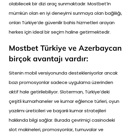
olabilecek bir dizi araç sunmaktadır. Mostbet’in
mümkün olan en iyi deneyimi sunmaya olan bağlılığı,
onları Türkiye’de güvenilir bahis hizmetleri arayan
herkes için ideal bir seçim haline getirmektedir.
Mostbet Türkiye ve Azerbaycan
birçok avantajı vardır:
Sitenin mobil versiyonunda destekleniyorlar ancak
bazı promosyonlar sadece uygulama üzerinden
aktif hale getirilebiliyor. Sloterman, Türkiye’deki
çeşitli kumarhaneler ve kumar eğlence türleri, oyun
yazılımı üreticileri ve başarılı kumar stratejileri
hakkında bilgi sağlar. Burada çevrimiçi casinodeki
slot makineleri, promosyonlar, turnuvalar ve