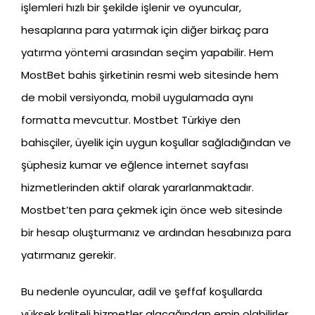
işlemleri hızlı bir şekilde işlenir ve oyuncular,
hesaplarına para yatırmak için diğer birkaç para
yatırma yöntemi arasından seçim yapabilir. Hem
MostBet bahis şirketinin resmi web sitesinde hem
de mobil versiyonda, mobil uygulamada aynı
formatta mevcuttur. Mostbet Türkiye den
bahisçiler, üyelik için uygun koşullar sağladığından ve
şüphesiz kumar ve eğlence internet sayfası
hizmetlerinden aktif olarak yararlanmaktadır.
Mostbet’ten para çekmek için önce web sitesinde
bir hesap oluşturmanız ve ardından hesabınıza para
yatırmanız gerekir.
Bu nedenle oyuncular, adil ve şeffaf koşullarda
yüksek kaliteli hizmetler alacağından emin olabilirler.