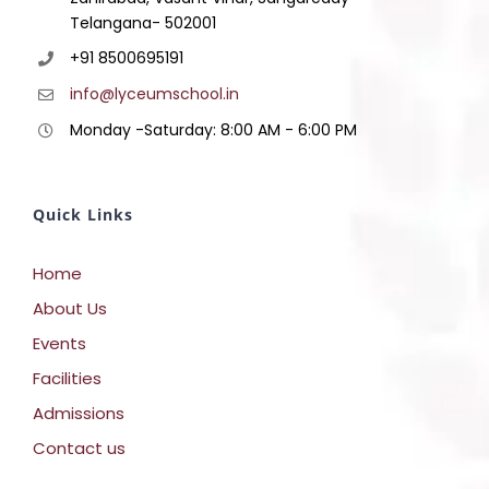
Telangana- 502001
+91 8500695191
info@lyceumschool.in
Monday -Saturday: 8:00 AM - 6:00 PM
Quick Links
Home
About Us
Events
Facilities
Admissions
Contact us