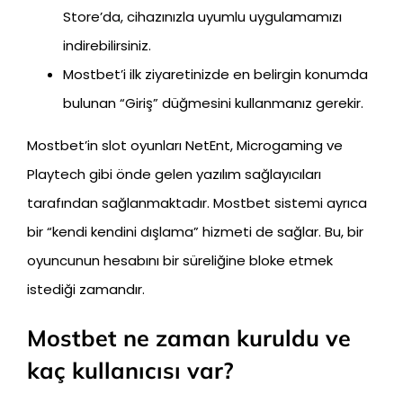
Store’da, cihazınızla uyumlu uygulamamızı
indirebilirsiniz.
Mostbet’i ilk ziyaretinizde en belirgin konumda
bulunan “Giriş” düğmesini kullanmanız gerekir.
Mostbet’in slot oyunları NetEnt, Microgaming ve
Playtech gibi önde gelen yazılım sağlayıcıları
tarafından sağlanmaktadır. Mostbet sistemi ayrıca
bir “kendi kendini dışlama” hizmeti de sağlar. Bu, bir
oyuncunun hesabını bir süreliğine bloke etmek
istediği zamandır.
Mostbet ne zaman kuruldu ve
kaç kullanıcısı var?