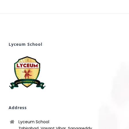
Lyceum School
Address
Lyceum School
Zahirabad, Vasant Vihar, Sangareddy