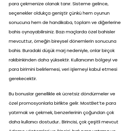
para çekmenize olanak tanır. Sisteme gelince,
seçenekler oldukça geniştir çünkü hem oyunun
sonucuna hem de handikaba, toplam ve diğerlerine
bahis oynayabilirsiniz. Bazı maçlarda özel bahisler
mevcuttur, örneğin bireysel dönemlerin sonucuna
bahis. Buradaki düşük marj nedeniyle, onlar birçok
rakibinkinden daha yüksektir. Kullanıcının bölgeyi ve
para birimini belirlemesi, veri işlemeyi kabul etmesi
gerekecektir.
Bu bonuslar genellikle ek ücretsiz döndürmeler ve
özel promosyonlarla birlikte gelir. MostBet’te para
yatırmak ve çekmek, benzerlerinin çoğundan çok
daha kullanıcı dostudur.. Birincisi, çok çeşitli mevcut