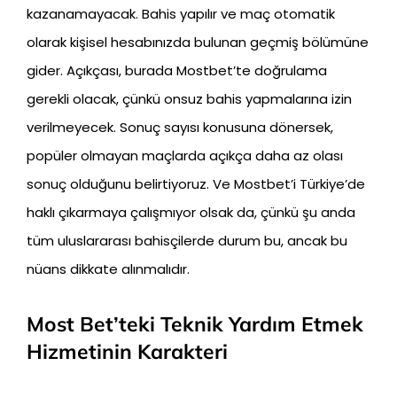
kazanamayacak. Bahis yapılır ve maç otomatik
olarak kişisel hesabınızda bulunan geçmiş bölümüne
gider. Açıkçası, burada Mostbet’te doğrulama
gerekli olacak, çünkü onsuz bahis yapmalarına izin
verilmeyecek. Sonuç sayısı konusuna dönersek,
popüler olmayan maçlarda açıkça daha az olası
sonuç olduğunu belirtiyoruz. Ve Mostbet’i Türkiye’de
haklı çıkarmaya çalışmıyor olsak da, çünkü şu anda
tüm uluslararası bahisçilerde durum bu, ancak bu
nüans dikkate alınmalıdır.
Most Bet’teki Teknik Yardım Etmek
Hizmetinin Karakteri