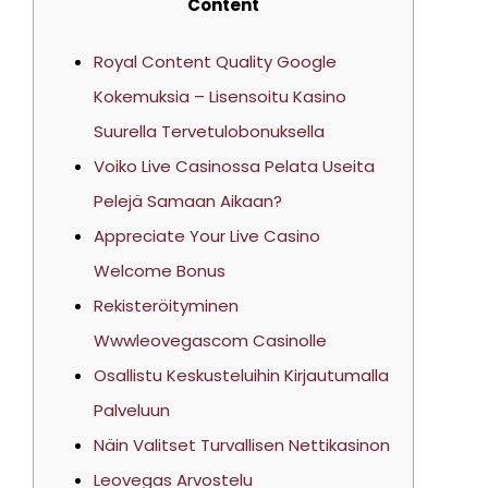
Content
Royal Content Quality Google
Kokemuksia – Lisensoitu Kasino
Suurella Tervetulobonuksella
Voiko Live Casinossa Pelata Useita
Pelejä Samaan Aikaan?
Appreciate Your Live Casino
Welcome Bonus
Rekisteröityminen
Wwwleovegascom Casinolle
Osallistu Keskusteluihin Kirjautumalla
Palveluun
Näin Valitset Turvallisen Nettikasinon
Leovegas Arvostelu