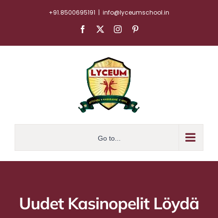
Skip
+91.8500695191
|
info@lyceumschool.in
to
Facebook
X
Instagram
Pinterest
content
Go to...
Uudet Kasinopelit Löydä