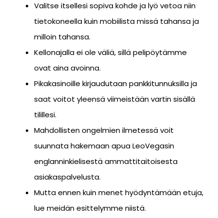
Valitse itsellesi sopiva kohde ja lyö vetoa niin
tietokoneella kuin mobiilista missä tahansa ja
milloin tahansa.
Kellonajalla ei ole väliä, sillä pelipöytämme
ovat aina avoinna.
Pikakasinoille kirjaudutaan pankkitunnuksilla ja
saat voitot yleensä viimeistään vartin sisällä
tilillesi.
Mahdollisten ongelmien ilmetessä voit
suunnata hakemaan apua LeoVegasin
englanninkielisestä ammattitaitoisesta
asiakaspalvelusta.
Mutta ennen kuin menet hyödyntämään etuja,
lue meidän esittelymme niistä.