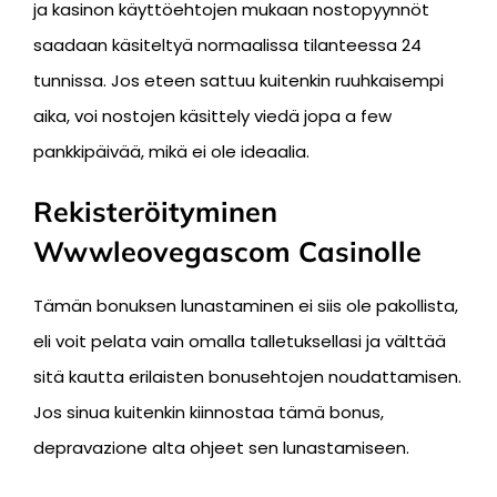
ja kasinon käyttöehtojen mukaan nostopyynnöt
saadaan käsiteltyä normaalissa tilanteessa 24
tunnissa. Jos eteen sattuu kuitenkin ruuhkaisempi
aika, voi nostojen käsittely viedä jopa a few
pankkipäivää, mikä ei ole ideaalia.
Rekisteröityminen
Wwwleovegascom Casinolle
Tämän bonuksen lunastaminen ei siis ole pakollista,
eli voit pelata vain omalla talletuksellasi ja välttää
sitä kautta erilaisten bonusehtojen noudattamisen.
Jos sinua kuitenkin kiinnostaa tämä bonus,
depravazione alta ohjeet sen lunastamiseen.