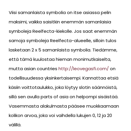
Viisi samanlaista symbolia on itse asiassa pelin
maksimi, vaikka saisitkin enemmän samanlaisia
symboleja Reelfecta-kiekolle. Jos saat enemmän
samoja symboleja Reelfecta-alueelle, silloin tulos
lasketaan 2 x 5 samanlaista symbolia. Tiedämme,
että tämä kuulostaa hieman monimutkaiselta,
mutta asian countries
http://leovegasfi.com/
on
todellisuudessa yksinkertaisempi. Kannattaa etsiä
käsiin voittotaulukko, joka löytyy slotin säännöistä,
sillä sen avulla parts of asia on helpompi sisäistää.
Vasemmasta alakulmasta pääsee muokkaamaan
kolikon arvoa, joka voi vaihdella lukujen 0, 12 ja 20
välillä.