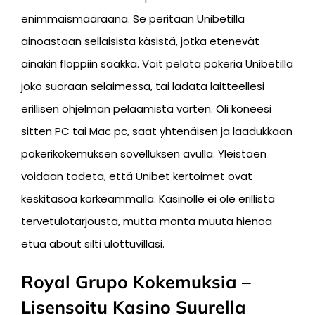
enimmäismääräänä. Se peritään Unibetilla
ainoastaan sellaisista käsistä, jotka etenevät
ainakin floppiin saakka. Voit pelata pokeria Unibetilla
joko suoraan selaimessa, tai ladata laitteellesi
erillisen ohjelman pelaamista varten. Oli koneesi
sitten PC tai Mac pc, saat yhtenäisen ja laadukkaan
pokerikokemuksen sovelluksen avulla. Yleistäen
voidaan todeta, että Unibet kertoimet ovat
keskitasoa korkeammalla. Kasinolle ei ole erillistä
tervetulotarjousta, mutta monta muuta hienoa
etua about silti ulottuvillasi.
Royal Grupo Kokemuksia –
Lisensoitu Kasino Suurella