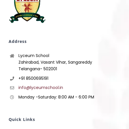
Address
Lyceum School
Zahirabad, Vasant Vihar, Sangareddy
Telangana- 502001
+91 8500695191
info@lyceumschool.in
Monday -Saturday: 8:00 AM - 6:00 PM
Quick Links