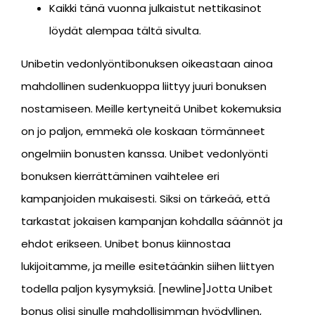
Kaikki tänä vuonna julkaistut nettikasinot
löydät alempaa tältä sivulta.
Unibetin vedonlyöntibonuksen oikeastaan ainoa
mahdollinen sudenkuoppa liittyy juuri bonuksen
nostamiseen. Meille kertyneitä Unibet kokemuksia
on jo paljon, emmekä ole koskaan törmänneet
ongelmiin bonusten kanssa. Unibet vedonlyönti
bonuksen kierrättäminen vaihtelee eri
kampanjoiden mukaisesti. Siksi on tärkeää, että
tarkastat jokaisen kampanjan kohdalla säännöt ja
ehdot erikseen. Unibet bonus kiinnostaa
lukijoitamme, ja meille esitetäänkin siihen liittyen
todella paljon kysymyksiä. [newline]Jotta Unibet
bonus olisi sinulle mahdollisimman hyödyllinen,