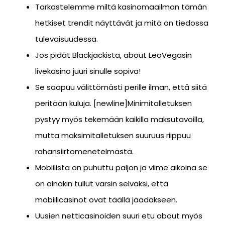
Tarkastelemme miltä kasinomaailman tämän
hetkiset trendit näyttävät ja mitä on tiedossa
tulevaisuudessa.
Jos pidät Blackjackista, about LeoVegasin
livekasino juuri sinulle sopiva!
Se saapuu välittömästi perille ilman, että siitä
peritään kuluja. [newline]Minimitalletuksen
pystyy myös tekemään kaikilla maksutavoilla,
mutta maksimitalletuksen suuruus riippuu
rahansiirtomenetelmästä.
Mobiilista on puhuttu paljon ja viime aikoina se
on ainakin tullut varsin selväksi, että
mobiilicasinot ovat täällä jäädäkseen.
Uusien netticasinoiden suuri etu about myös