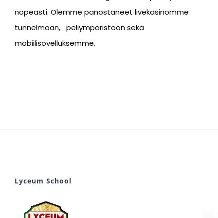
nopeasti. Olemme panostaneet livekasinomme
tunnelmaan, peliympäristöön sekä
mobiilisovelluksemme.
Lyceum School