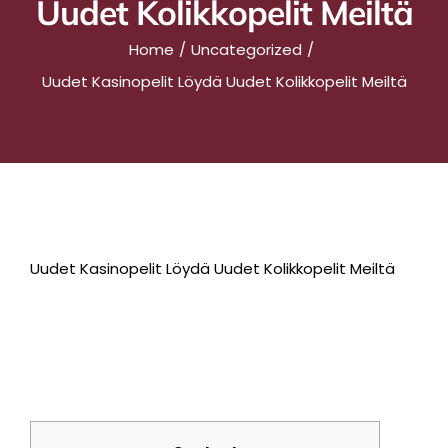
Uudet Kolikkopelit Meiltä
Home
Uncategorized
Uudet Kasinopelit Löydä Uudet Kolikkopelit Meiltä
Uudet Kasinopelit Löydä Uudet Kolikkopelit Meiltä
Royal Panda Arvostelu
Turvallinen Ja Viihdyttävä
Nettikasino