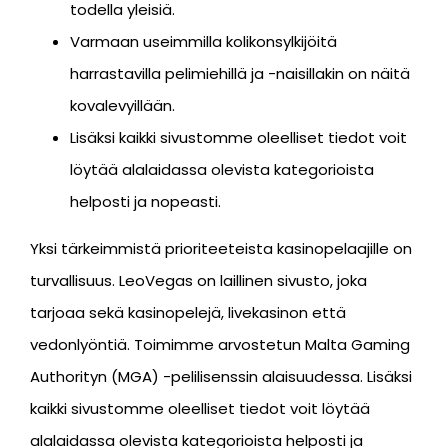
todella yleisiä.
Varmaan useimmilla kolikonsylkijöitä
harrastavilla pelimiehillä ja -naisillakin on näitä
kovalevyillään.
Lisäksi kaikki sivustomme oleelliset tiedot voit
löytää alalaidassa olevista kategorioista
helposti ja nopeasti.
Yksi tärkeimmistä prioriteeteista kasinopelaajille on
turvallisuus. LeoVegas on laillinen sivusto, joka
tarjoaa sekä kasinopelejä, livekasinon että
vedonlyöntiä. Toimimme arvostetun Malta Gaming
Authorityn (MGA) -pelilisenssin alaisuudessa. Lisäksi
kaikki sivustomme oleelliset tiedot voit löytää
alalaidassa olevista kategorioista helposti ja