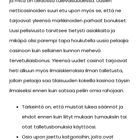
ja mitä on tiedossa tulevaisuudessa. Uusien
netticasinoiden suuri etu upon myös se, että ne
tarjoavat yleensä markkinoiden parhaat bonukset.
Uusi pelisivusto tarvitsee tietysti asiakkaita ja
mikäpä olisi parempi tapa houkutella uusia pelaajia
casinoon kuin sellainen kunnon mehevä
tervetuliaisbonus. Yleensä uudet casinot tarjoavat
heti alkuun myös ilmaiskierroksia ilman talletusta,
jolloin pelaaja saa tilaisuuden kokeilla kasinoa täysin
ilmaiseksi ennen kuin satsaa peliin omia rahojaan.
Tärkeintä on, että muistat lukea säännöt ja
ehdot ennen kuin liityt mukaan turnauksiin tai
otat talletusbonuksia käyttöösi.
Osio upon jaettu katgorioihin, joita ovat