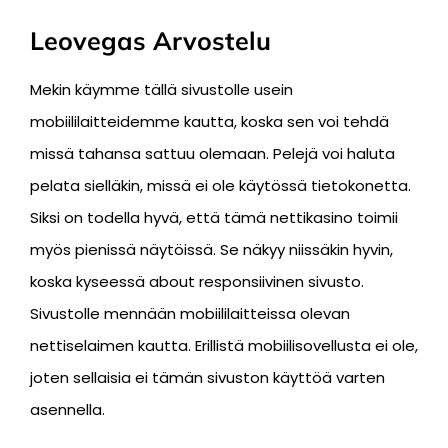
Leovegas Arvostelu
Mekin käymme tällä sivustolle usein
mobiililaitteidemme kautta, koska sen voi tehdä
missä tahansa sattuu olemaan. Pelejä voi haluta
pelata sielläkin, missä ei ole käytössä tietokonetta.
Siksi on todella hyvä, että tämä nettikasino toimii
myös pienissä näytöissä. Se näkyy niissäkin hyvin,
koska kyseessä about responsiivinen sivusto.
Sivustolle mennään mobiililaitteissa olevan
nettiselaimen kautta. Erillistä mobiilisovellusta ei ole,
joten sellaisia ei tämän sivuston käyttöä varten
asennella.