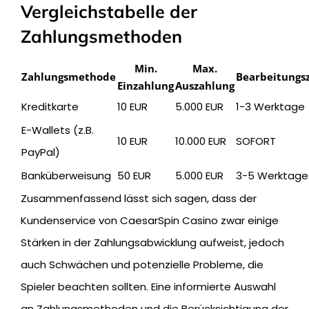
Vergleichstabelle der
Zahlungsmethoden
Min.
Max.
Zahlungsmethode
Bearbeitungsz
Einzahlung
Auszahlung
Kreditkarte
10 EUR
5.000 EUR
1-3 Werktage
E-Wallets (z.B.
10 EUR
10.000 EUR
SOFORT
PayPal)
Banküberweisung
50 EUR
5.000 EUR
3-5 Werktage
Zusammenfassend lässt sich sagen, dass der
Kundenservice von CaesarSpin Casino zwar einige
Stärken in der Zahlungsabwicklung aufweist, jedoch
auch Schwächen und potenzielle Probleme, die
Spieler beachten sollten. Eine informierte Auswahl
an Zahlungsmethoden und die Berücksichtigung der